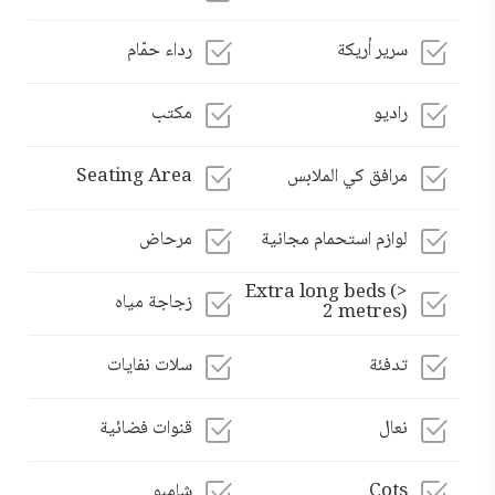
سرير أريكة
رداء حمّام
راديو
مكتب
مرافق كي الملابس
Seating Area
لوازم استحمام مجانية
مرحاض
Extra long beds (>
زجاجة مياه
2 metres)
تدفئة
سلات نفايات
نعال
قنوات فضائية
Cots
شامبو