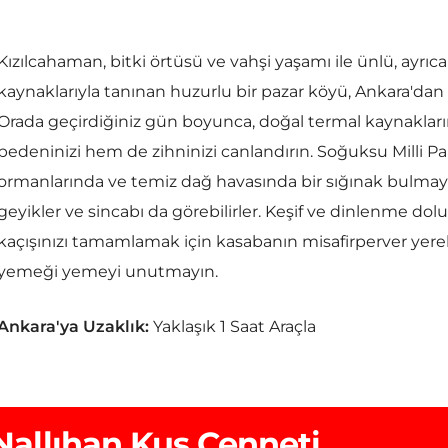
Kızılcahaman, bitki örtüsü ve vahşi yaşamı ile ünlü, ayrıca
kaynaklarıyla tanınan huzurlu bir pazar köyü, Ankara'da
Orada geçirdiğiniz gün boyunca, doğal termal kaynakların 
bedeninizi hem de zihninizi canlandırın. Soğuksu Milli Pa
ormanlarında ve temiz dağ havasında bir sığınak bulmaya
geyikler ve sincabı da görebilirler. Keşif ve dinlenme 
kaçışınızı tamamlamak için kasabanın misafirperver yere
yemeği yemeyi unutmayın.
Ankara'ya Uzaklık:
Yaklaşık 1 Saat Araçla
Nallıhan Kuş Cenneti