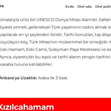
binalarıyla ünlü bir UNESCO Dünya Mirası Alanı'dır. Safr
ziyaret etmek, geleneksel Türk yaşamının tadını almak i
yapılacak en iyi şeylerden biridir. Tarihi konutları, taş döş
büyüleyici köy, Türk Mirası'nın mükemmel bir örneğidir. 
Eski Hamam, Eski Camii, Süleyman Paşa Medresesi ve es
Ayrıca, ziyaretçiler bu eşsiz ve tarihi alanın zengin tarihi
kasaba turuna katılabilirler.
Ankara'ya Uzaklık:
Araba ile 3 Saat.
Kızılcahamam