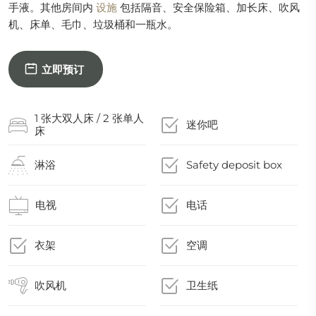
手液。其他房间内
设施
包括隔音、安全保险箱、加长床、吹风
机、床单、毛巾、垃圾桶和一瓶水。
立即预订
1 张大双人床 / 2 张单人
迷你吧
床
淋浴
Safety deposit box
电视
电话
衣架
空调
吹风机
卫生纸