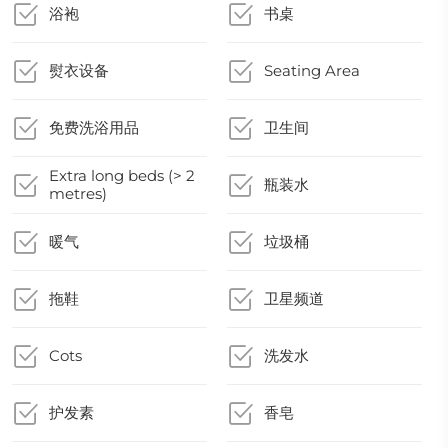
浴袍
书桌
熨衣设备
Seating Area
免费洗浴用品
卫生间
Extra long beds (> 2
瓶装水
metres)
暖气
垃圾桶
拖鞋
卫星频道
Cots
洗发水
护发素
香皂