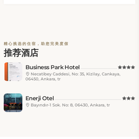
精心挑选的住宿，助您完美度假
推荐酒店
Business Park Hotel
Necatibey Caddesi, No: 35, Kizilay, Cankaya,
06450, Ankara, tr
Enerji Otel
Bayındır-1 Sok. No: 8, 06430, Ankara, tr