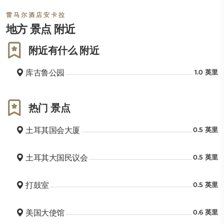
埃蒂美斯古特空军基地和距离27公里的安卡拉埃森博阿机
雷马尔酒店安卡拉
场。
地方 景点 附近
附近有什么 附近
库古鲁公园
1.0 英里
热门 景点
土耳其国会大厦
0.5 英里
土耳其大国民议会
0.5 英里
打鼓室
0.5 英里
美国大使馆
0.6 英里