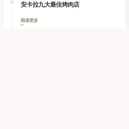
食物
安卡拉九大最佳烤肉店
阅读更多
查看所有新闻
物业联系信息
梅斯鲁提耶特街区 塞萨洛尼基-2街 号：7 政府大楼，詹卡
亚，06420,
安卡拉, 土耳其