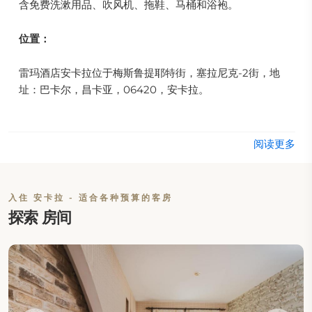
含免费洗漱用品、吹风机、拖鞋、马桶和浴袍。
位置：
雷玛酒店安卡拉位于梅斯鲁提耶特街，塞拉尼克-2街，地
址：巴卡尔，昌卡亚，06420，安卡拉。
饮食：
阅读更多
这家安卡拉酒店设有名为THE RASA的餐厅，提供现代氛围
下的国际美食供客人享用。内部咖啡馆供应美味的土耳其咖
啡，而酒吧则确保为客人提供丰富的饮品选择。
入住 安卡拉 - 适合各种预算的客房
探索 房间
互联网：
这家安卡拉酒店在酒店的所有区域提供免费Wi-Fi。
客人停车：