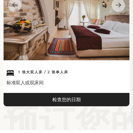
酒店设有免费的内部私人停车场、代客泊车和停车库。
附近景点：
雷玛酒店靠近主要景点和地标。塞伊兰自由公园距离酒店仅
350米，而昌卡亚市政厅安全公园和基兹拉伊广场均在700
米以内。其他附近的地方包括距离750米的德尔塔娱乐中
心、850米的埃特姆·萨里苏鲁克公园以及900米的伊利·埃
格门利克公园。库尔图鲁什公园距离1.6公里，库古鲁公园距
离1.9公里。安卡拉民族志博物馆在2.4公里处，安纳托利亚
1 张大双人床 / 2 张单人床
文明博物馆在2.9公里处，阿尼特凯比尔在2.9公里处，安卡
标准双人或双床间
拉城堡在3.2公里处。
检查您的日期
塞格门勒公园和游乐场距离3公里，而乌卢斯广场距离3.3公
预订您的
里。埃尔马达赫缆车1号和2号距离20公里。公共交通选择包
括650米外的基兹拉伊地铁站、700米外的基兹拉伊火车
站、1.2公里外的科雷吉火车站和1.7公里外的内贾提贝地铁
站。ASTI汽车总站距离5公里。最近的机场是距离20公里的